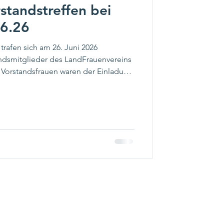
standstreffen bei
06.26
rafen sich am 26. Juni 2026
ndsmitglieder des LandFrauenvereins
e Vorstandsfrauen waren der Einladung
 ein herzliches Wiedersehen. Nach der
fee und Kuchen ausreichend
 auszutauschen und über gemeinsame
rstandsarbeit zu sprechen. Viele
 Stimmung und zeigten, wie e