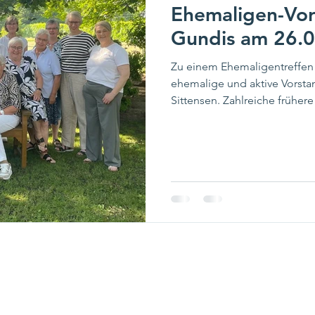
Ehemaligen-Vor
Gundis am 26.
Zu einem Ehemaligentreffen t
ehemalige und aktive Vorsta
Sittensen. Zahlreiche früher
gefolgt und freuten sich auf
Begrüßung bot sich bei Kaf
Gelegenheit, Erinnerungen
Erlebnisse aus der aktiven Vo
Anekdoten sorgten für gute