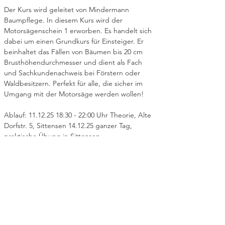
Der Kurs wird geleitet von Mindermann 
Baumpflege. In diesem Kurs wird der 
Motorsägenschein 1 erworben. Es handelt sich 
dabei um einen Grundkurs für Einsteiger. Er 
beinhaltet das Fällen von Bäumen bis 20 cm 
Brusthöhendurchmesser und dient als Fach 
und Sachkundenachweis bei Förstern oder 
Waldbesitzern. Perfekt für alle, die sicher im 
Umgang mit der Motorsäge werden wollen!
Ablauf: 11.12.25 18:30 - 22:00 Uhr Theorie, Alte 
Dorfstr. 5, Sittensen 14.12.25 ganzer Tag, 
praktische Übung in Sittensen 
Kosten: 200 € pro Person, Bar vor Ort. 
Verpflegung bringt bitte jeder selbst mit. 
Verbindliche Anmeldungen bis zum 01.12.2025 
bei Yvonne Hauschild: 0178 8252106