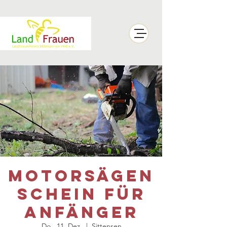
Motorsägen
schein für
Anfänger
Do., 11. Dez.
  |  
Sittensen